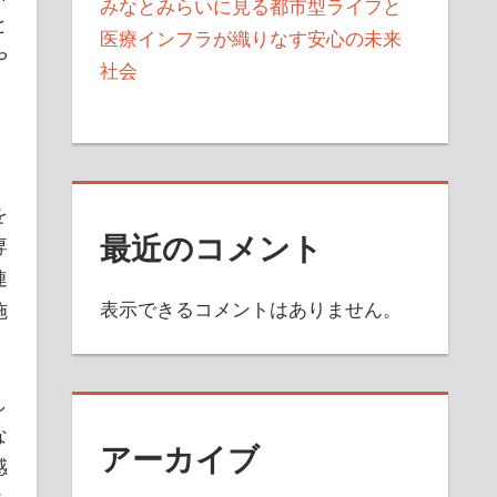
みなとみらいに見る都市型ライフと
と
医療インフラが織りなす安心の未来
や
社会
。
を
最近のコメント
専
連
表示できるコメントはありません。
施
し
な
アーカイブ
感