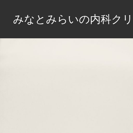
コ
ン
みなとみらいの内科クリ
テ
ン
未
ツ
来
へ
を
見
ス
つ
キ
め、
ッ
健
プ
康
な
生
活
を
サ
ポ