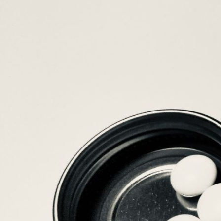
ー
ト
す
る
た
め
の
新
し
い
ス
テ
ー
ジ
へ。