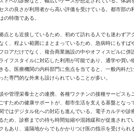
ストへの診療など、幅広いケースが想定されている。体調
セスの良さが利用者から高い評価を受けている。都市部の
はの特徴である。
拠点とも近接しているため、初めて訪れる人でも迷わずア
なく、程よい範囲にまとまっているため、急病時にもすば
フロアだけでなく、複合商業施設の中やオフィスビルに併
ライフスタイルに対応した利用が可能であり、通学や買い
きる。医療機関の内科部門に焦点を当てると、一般内科だ
った専門的な外来も設けられていることが多い。
談や管理栄養士との連携、各種ワクチンの接種サービスも
ごすための健康サポートが、都市生活を支える基盤となっ
関ではデジタル化への対応も進んでいる。電子カルテや診
るため、診察までの待ち時間短縮や混雑緩和が促進されて
クもあり、遠隔地からでもかかりつけ医の指示を受けられ