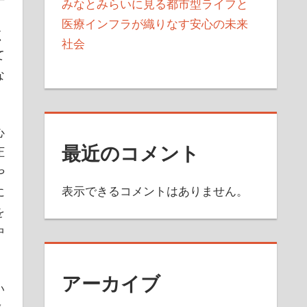
みなとみらいに見る都市型ライフと
医療インフラが織りなす安心の未来
く
社会
て
な
心
最近のコメント
圧
や
表示できるコメントはありません。
に
を
中
アーカイブ
い