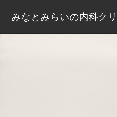
コ
ン
みなとみらいの内科クリ
テ
ン
未
ツ
来
へ
を
見
ス
つ
キ
め、
ッ
健
プ
康
な
生
活
を
サ
ポ