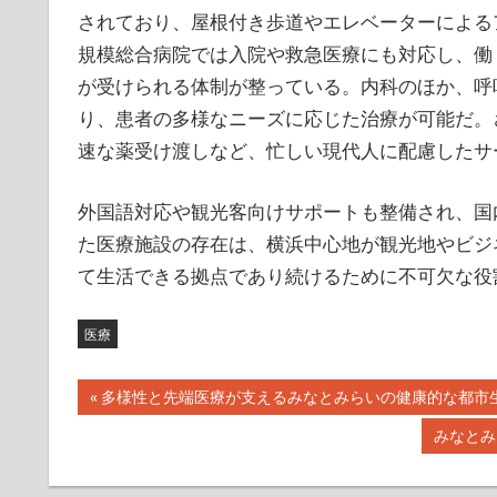
されており、屋根付き歩道やエレベーターによる
規模総合病院では入院や救急医療にも対応し、働
が受けられる体制が整っている。内科のほか、呼
り、患者の多様なニーズに応じた治療が可能だ。
速な薬受け渡しなど、忙しい現代人に配慮したサ
外国語対応や観光客向けサポートも整備され、国
た医療施設の存在は、横浜中心地が観光地やビジ
て生活できる拠点であり続けるために不可欠な役
医療
投
前
多様性と先端医療が支えるみなとみらいの健康的な都市
の
稿
次
みなとみ
記
の
ナ
事:
記