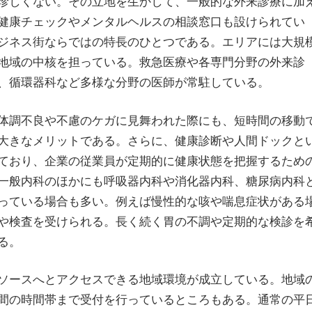
珍しくない。その立地を生かして、一般的な外来診療に加
健康チェックやメンタルヘルスの相談窓口も設けられてい
ジネス街ならではの特長のひとつである。エリアには大規
地域の中核を担っている。救急医療や各専門分野の外来診
、循環器科など多様な分野の医師が常駐している。
体調不良や不慮のケガに見舞われた際にも、短時間の移動
大きなメリットである。さらに、健康診断や人間ドックと
ており、企業の従業員が定期的に健康状態を把握するため
一般内科のほかにも呼吸器内科や消化器内科、糖尿病内科
っている場合も多い。例えば慢性的な咳や喘息症状がある
や検査を受けられる。長く続く胃の不調や定期的な検診を
る。
ソースへとアクセスできる地域環境が成立している。地域
間の時間帯まで受付を行っているところもある。通常の平