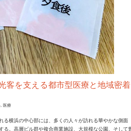
光客を支える都市型医療と地域密着
科
,
医療
れる横浜の中心部には、多くの人々が訪れる華やかな側面
する。
高層ビル群や複合商業施設、大規模な公園、そして