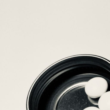
ー
ト
す
る
た
め
の
新
し
い
ス
テ
ー
ジ
へ。