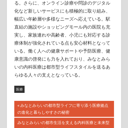
る。さらに、オンライン診療や問診のデジタル
化など新しいサービスにも積極的に取り組み、
幅広い年齢層や多様なニーズへ応えている。駅
直結の施設やショッピングモール内の医院も充
実し、家族連れや高齢者、小児にも対応する診
療体制が強化されている点も安心材料となって
いる。働く人への健康サポートや予防医療、健
康意識の啓発にも力を入れており、みなとみら
いの内科医療は都市型ライフスタイルを送るあ
らゆる人々の支えとなっている。
医療
投
前
みなとみらいの都市型ライフに寄り添う医療拠点
の
の進化と暮らしやすさの秘密
稿
記
次
みなとみらいの都市生活を支える内科医療と未来型
事: