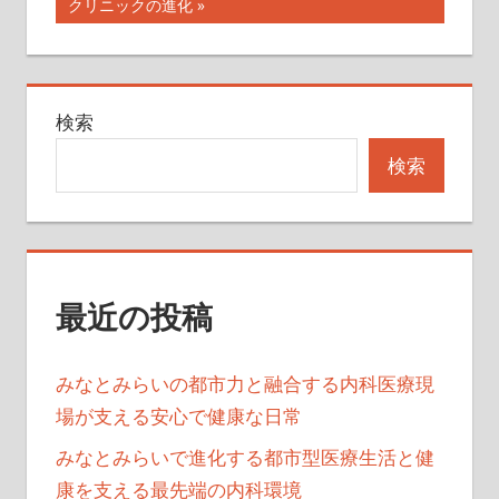
ナ
の
クリニックの進化
記
ビ
事:
ゲ
検索
ー
検索
シ
ョ
ン
最近の投稿
みなとみらいの都市力と融合する内科医療現
場が支える安心で健康な日常
みなとみらいで進化する都市型医療生活と健
康を支える最先端の内科環境