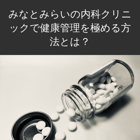
コ
みなとみらいの内科クリニ
ン
テ
ックで健康管理を極める方
ン
法とは？
ツ
へ
未
ス
来
キ
を
ッ
見
プ
つ
め、
健
康
な
生
活