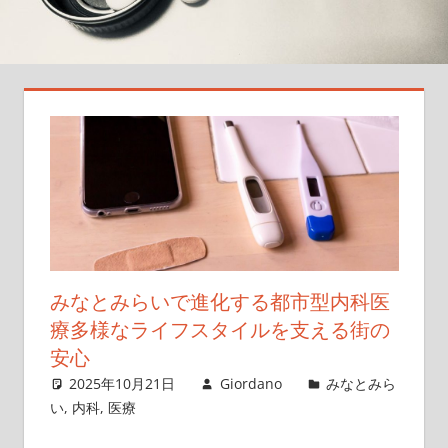
を
サ
ポ
ー
ト
す
る
た
め
の
新
し
みなとみらいで進化する都市型内科医
い
療多様なライフスタイルを支える街の
ス
安心
テ
2025年10月21日
Giordano
みなとみら
ー
い
,
内科
,
医療
ジ